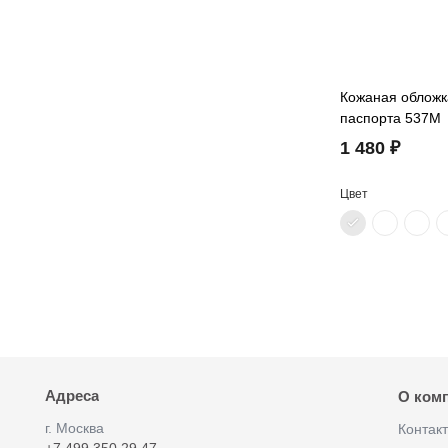
Кожаная обложк
паспорта 537M
1 480 ₽
Цвет
Адреса
О ком
г. Москва
Контак
+7 499 350 29 47