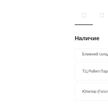
Наличие
Ближний скла
ТЦ Ройял Парк
Юпитер (Гогол