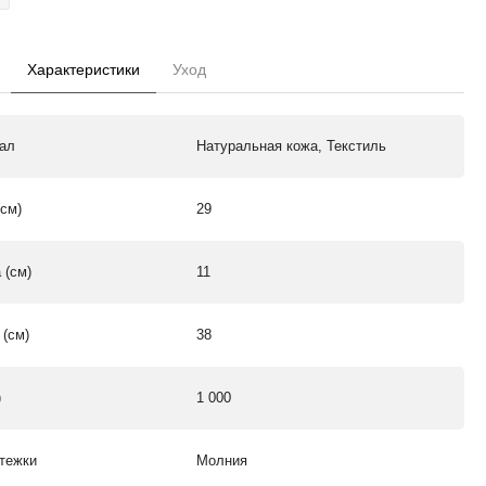
Характеристики
Уход
ал
Натуральная кожа, Текстиль
(см)
29
 (см)
11
 (см)
38
)
1 000
стежки
Молния