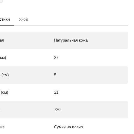
стики
Уход
ал
Натуральная кожа
(см)
27
 (см)
5
 (см)
21
)
720
рия
Сумки на плечо